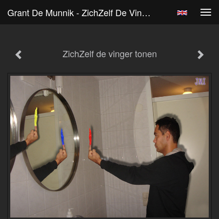
Grant De Munnik - ZichZelf De Vinger Tonen
Tog
navi
ZichZelf de vinger tonen