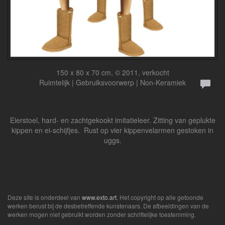
150 x 80 x 70 cm, © 2011, verkocht
Ruimtelijk | Gebruiksvoorwerp | Non-Keramiek
Eierstoel, hard- en zachtgekookt imitatieleer. Zitting van geplukte
kippen en ei-schijfjes. Rust op vier kippenvelarmen gestoken in
uggs.
Deze site is onderdeel van
www.exto.art
. Het copyright op alle getoonde
werken berust bij de desbetreffende kunstenaars. De afbeeldingen van de
werken mogen niet gebruikt worden zonder schriftelijke toestemming.