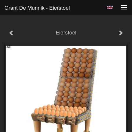
Grant De Munnik - Eierstoel
Tog
navi
Eierstoel