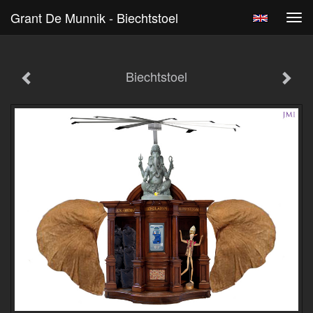
Grant De Munnik - Biechtstoel
Tog
navi
Biechtstoel