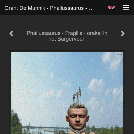
Grant De Munnik - Phallussaurus - Fragilis - Orakel In Het Bargerveen
Tog
navi
Phallussaurus - Fragilis - orakel in
het Bargerveen